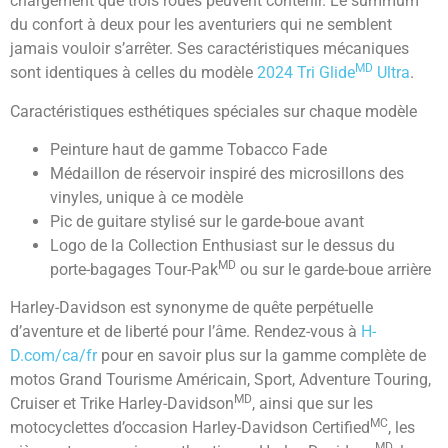
chargement que trois roues peuvent contenir. Le summum
du confort à deux pour les aventuriers qui ne semblent
jamais vouloir s’arrêter. Ses caractéristiques mécaniques
MD
sont identiques à celles du modèle
2024 Tri Glide
Ultra
.
Caractéristiques esthétiques spéciales sur chaque modèle
Peinture haut de gamme Tobacco Fade
Médaillon de réservoir inspiré des microsillons des
vinyles, unique à ce modèle
Pic de guitare stylisé sur le garde-boue avant
Logo de la Collection Enthusiast sur le dessus du
MD
porte-bagages Tour-Pak
ou sur le garde-boue arrière
Harley-Davidson est synonyme de quête perpétuelle
d’aventure et de liberté pour l’âme. Rendez-vous à
H-
D.com/ca/fr
pour en savoir plus sur la gamme complète de
motos Grand Tourisme Américain, Sport, Adventure Touring,
MD
Cruiser et Trike Harley-Davidson
, ainsi que sur les
MC
motocyclettes d’occasion Harley-Davidson Certified
, les
MD