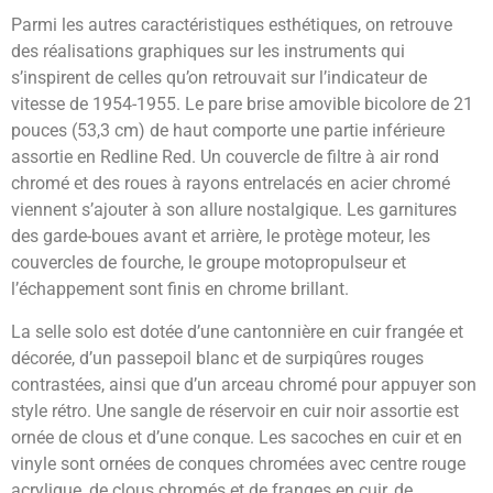
Parmi les autres caractéristiques esthétiques, on retrouve
des réalisations graphiques sur les instruments qui
s’inspirent de celles qu’on retrouvait sur l’indicateur de
vitesse de 1954-1955. Le pare brise amovible bicolore de 21
pouces (53,3 cm) de haut comporte une partie inférieure
assortie en Redline Red. Un couvercle de filtre à air rond
chromé et des roues à rayons entrelacés en acier chromé
viennent s’ajouter à son allure nostalgique. Les garnitures
des garde-boues avant et arrière, le protège moteur, les
couvercles de fourche, le groupe motopropulseur et
l’échappement sont finis en chrome brillant.
La selle solo est dotée d’une cantonnière en cuir frangée et
décorée, d’un passepoil blanc et de surpiqûres rouges
contrastées, ainsi que d’un arceau chromé pour appuyer son
style rétro. Une sangle de réservoir en cuir noir assortie est
ornée de clous et d’une conque. Les sacoches en cuir et en
vinyle sont ornées de conques chromées avec centre rouge
acrylique, de clous chromés et de franges en cuir, de