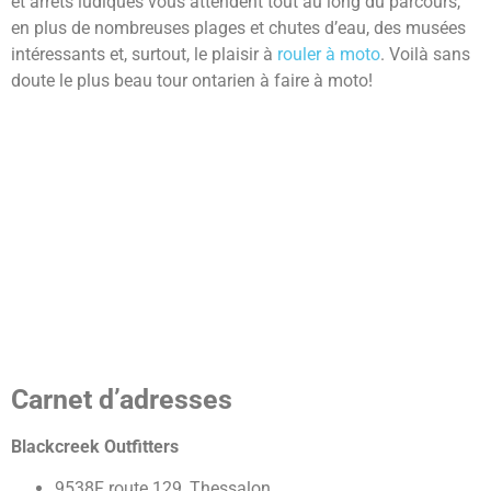
et arrêts ludiques vous attendent tout au long du parcours,
en plus de nombreuses plages et chutes d’eau, des musées
intéressants et, surtout, le plaisir à
rouler à moto
. Voilà sans
doute le plus beau tour ontarien à faire à moto!
Carnet d’adresses
Blackcreek Outfitters
9538F route 129, Thessalon