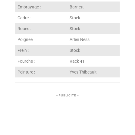
Embrayage :
Barnett
Cadre :
Stock
Roues :
Stock
Poignée :
Arlen Ness
Frein :
Stock
Fourche :
Rack 41
Peinture :
Yves Thibeault
– PUBLICITÉ –