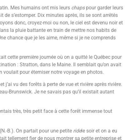
matin. Mes humains ont mis leurs
chaps
pour garder leurs
 de s’estomper. Dix minutes après, ils se sont arrêtés
oyons donc, croyez-moi ou non, le ciel est devenu noir et
dans la pluie battante en train de mettre nos habits de
. Une chance que je les aime, même si je ne comprends
ait cette première journée où on a quitté le Québec pour
ation : Stratton, dans le Maine. Il semblait qu’on avait
 on voulait pour éterniser notre voyage en photos.
 j’ai vu des forêts à perte de vue et rivière après rivière.
-Brunswick. Je ne savais pas qu’il existait autant
ntais très, très petit face à cette forêt immense tout
(N.-B.). On partait pour une petite
ride
le soir et on a eu
tait tellement fier de nous montrer sa petite entreprise et