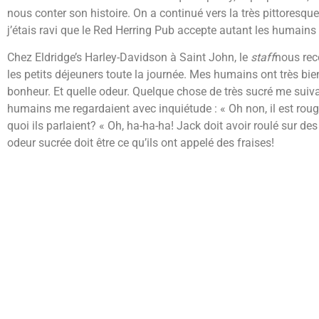
nous conter son histoire. On a continué vers la très pittoresqu
j’étais ravi que le Red Herring Pub accepte autant les humains
Chez Eldridge’s Harley-Davidson à Saint John, le
staff
nous rec
les petits déjeuners toute la journée. Mes humains ont très b
bonheur. Et quelle odeur. Quelque chose de très sucré me sui
humains me regardaient avec inquiétude : « Oh non, il est rouge
quoi ils parlaient? « Oh, ha-ha-ha! Jack doit avoir roulé sur des
odeur sucrée doit être ce qu’ils ont appelé des fraises!