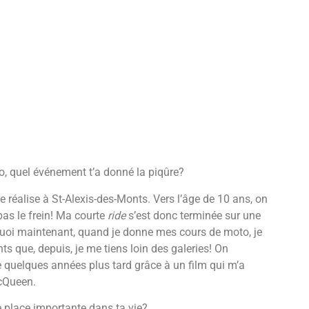
o, quel événement t’a donné la piqûre?
réalise à St-Alexis-des-Monts. Vers l’âge de 10 ans, on
as le frein! Ma courte
ride
s’est donc terminée sur une
urquoi maintenant, quand je donne mes cours de moto, je
ts que, depuis, je me tiens loin des galeries! On
ée quelques années plus tard grâce à un film qui m’a
cQueen.
 place importante dans ta vie?