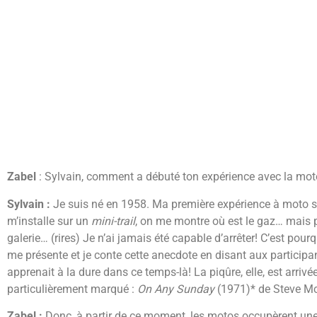
Zabel
: Sylvain, comment a débuté ton expérience avec la mot
Sylvain :
Je suis né en 1958. Ma première expérience à moto se 
m’installe sur un
mini-trail
, on me montre où est le gaz… mais p
galerie… (rires) Je n’ai jamais été capable d’arrêter! C’est po
me présente et je conte cette anecdote en disant aux participan
apprenait à la dure dans ce temps-là! La piqûre, elle, est arriv
particulièrement marqué :
On Any Sunday
(1971)* de Steve M
Zabel :
Donc, à partir de ce moment, les motos occupèrent une