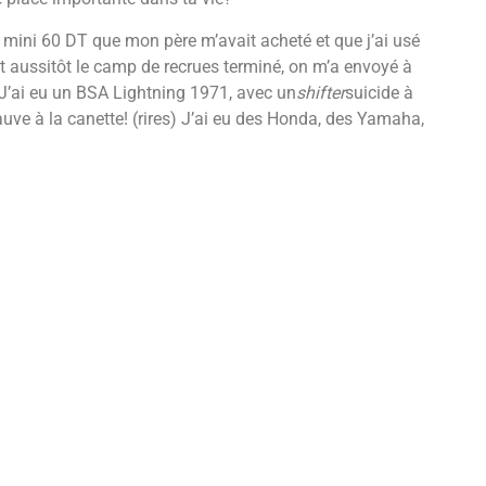
n mini 60 DT que mon père m’avait acheté et que j’ai usé
 et aussitôt le camp de recrues terminé, on m’a envoyé à
J’ai eu un BSA Lightning 1971, avec un
shifter
suicide à
mauve à la canette! (rires) J’ai eu des Honda, des Yamaha,