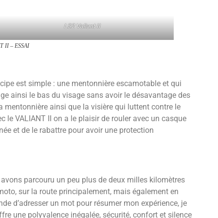
LS2 Valiant II
 II – ESSAI
cipe est simple : une mentonnière escamotable et qui
age ainsi le bas du visage sans avoir le désavantage des
a mentonnière ainsi que la visière qui luttent contre le
vec le VALIANT II on a le plaisir de rouler avec un casque
e et de le rabattre pour avoir une protection
s avons parcouru un peu plus de deux milles kilomètres
moto, sur la route principalement, mais également en
de d’adresser un mot pour résumer mon expérience, je
re une polyvalence inégalée, sécurité, confort et silence