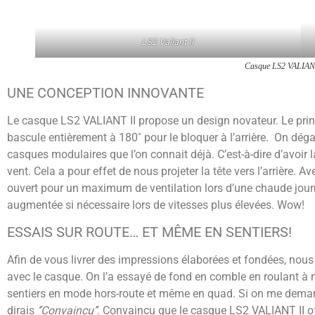
LS2 Valiant II
Casque LS2 VALIANT
UNE CONCEPTION INNOVANTE
Le casque LS2 VALIANT II propose un design novateur. Le prin
bascule entièrement à 180˚ pour le bloquer à l’arrière. On dég
casques modulaires que l’on connait déjà. C’est-à-dire d’avoir l
vent. Cela a pour effet de nous projeter la tête vers l’arrière. A
ouvert pour un maximum de ventilation lors d’une chaude journé
augmentée si nécessaire lors de vitesses plus élevées. Wow!
ESSAIS SUR ROUTE… ET MÊME EN SENTIERS!
Afin de vous livrer des impressions élaborées et fondées, nou
avec le casque. On l’a essayé de fond en comble en roulant à 
sentiers en mode hors-route et même en quad. Si on me deman
dirais
‘’Convaincu’’
. Convaincu que le casque LS2 VALIANT II off