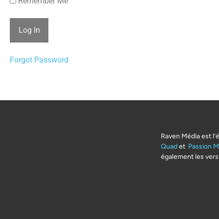
Remember Me
Forgot Password
Raven Média est l’
Quad
et
Passion M
également les vers