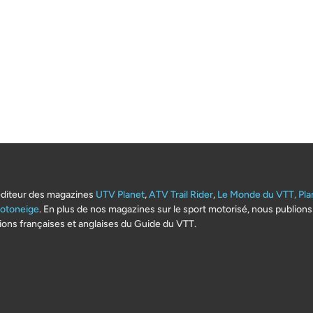
éditeur des magazines
UTV Planet
,
ATV Trail Rider
,
Le Monde du VTT,
Pla
otoneige
. En plus de nos magazines sur le sport motorisé, nous publions
ions françaises et anglaises du Guide du VTT.